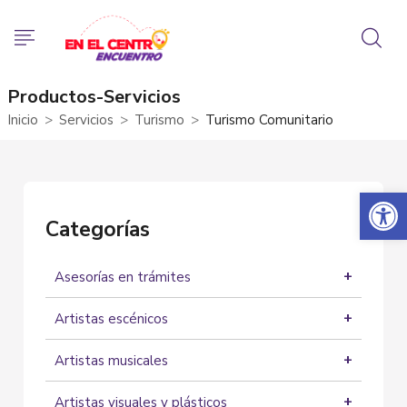
Productos-Servicios
Inicio
Servicios
Turismo
Turismo Comunitario
Abrir 
Categorías
Asesorías en trámites
Asesorías
Artistas escénicos
Actores
Artistas musicales
Artistas Circenses
Grupos musicales
Bailarines
Artistas visuales y plásticos