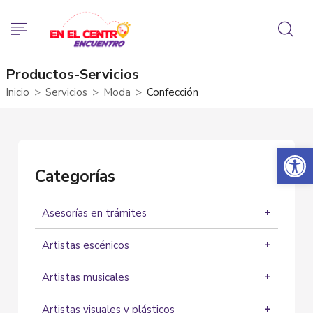
Productos-Servicios
Inicio
Servicios
Moda
Confección
Abrir 
Categorías
Asesorías en trámites
Asesorías
Artistas escénicos
Actores
Artistas musicales
Artistas Circenses
Grupos musicales
Bailarines
Artistas visuales y plásticos