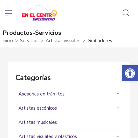
Productos-Servicios
Inicio
Servicios
Artistas visuales
Grabadores
Abrir 
Categorías
Asesorías en trámites
Asesorías
Artistas escénicos
Actores
Artistas musicales
Artistas Circenses
Grupos musicales
Bailarines
Artistas visuales y plásticos