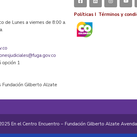
Políticas I
Términos y condi
co de Lunes a viernes de 8:00 a.
la.
v.co
ionesjudiciales@fuga.gov.co
5 opción 1
 Fundación Gilberto Alzate
2025 En el Centro Encuentro – Fundación Gilberto Alzate Avend