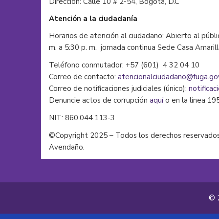
Dirección: Calle 10 # 2-54, Bogotá, D.C
Atención a la ciudadanía
Horarios de atención al ciudadano: Abierto al públi
m. a 5:30 p. m. jornada continua Sede Casa Amaril
Teléfono conmutador: +57 (601) 4 32 04 10
Correo de contacto:
atencionalciudadano@fuga.go
Correo de notificaciones judiciales (único):
notificac
Denuncie actos de corrupción
aquí
o en la línea 19
NIT: 860.044.113-3
©Copyright 2025 – Todos los derechos reservados
Avendaño.
© 