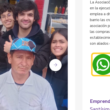
La Asociació
en la ejecuc
emplea a di
barrio las c
asociación 
las compras
establecimi
son aliados 
Emprend
Santísim