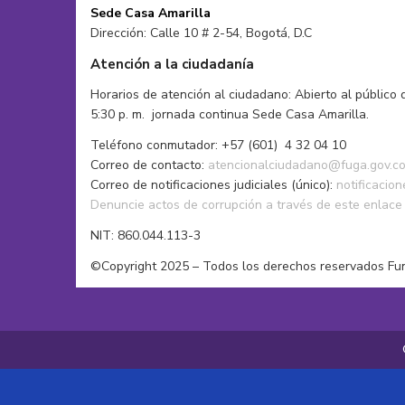
Performance
Sede Casa Amarilla
Publicidad y Comunicaciones
Dirección: Calle 10 # 2-54, Bogotá, D.C
Serigrafía
Atención a la ciudadanía
Teatro
Tejido
Horarios de atención al ciudadano: Abierto al público 
5:30 p. m. jornada continua Sede Casa Amarilla.
Teléfono conmutador: +57 (601) 4 32 04 10
Correo de contacto:
atencionalciudadano@fuga.gov.c
Correo de notificaciones judiciales (único):
notificacio
Denuncie actos de corrupción a través de este enlace
NIT: 860.044.113-3
©Copyright 2025 – Todos los derechos reservados Fu