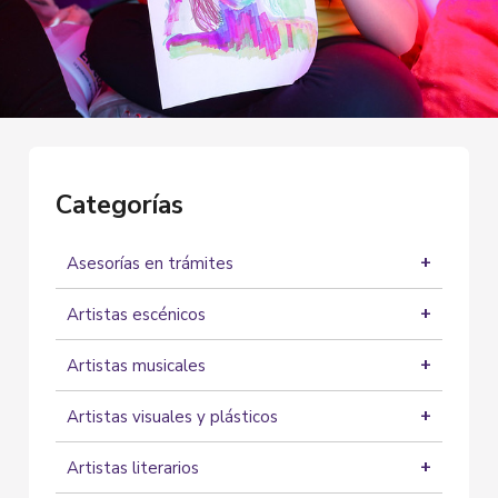
Categorías
Asesorías en trámites
Asesorías
Artistas escénicos
Actores
Artistas musicales
Artistas Circenses
Grupos musicales
Bailarines
Artistas visuales y plásticos
Solistas
Performance
Audiovisuales
Producción musical
Proveedores de artistas
Artistas literarios
Dibujantes
Stand up Comedy