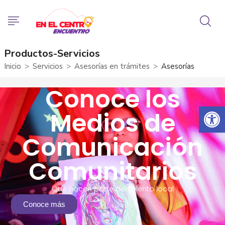
Productos-Servicios
Inicio
Servicios
Asesorías en trámites
Asesorías
Conoce los
Abrir 
Medios de
Comunicación
Comunitarios
Que hacen parte del talento local
Conoce más