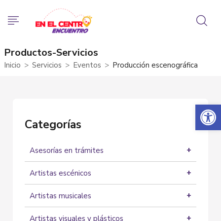
Productos-Servicios
Inicio
Servicios
Eventos
Producción escenográfica
Abrir 
Categorías
Asesorías en trámites
Asesorías
Artistas escénicos
Actores
Artistas musicales
Artistas Circenses
Grupos musicales
Bailarines
Artistas visuales y plásticos