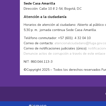
Performance
Sede Casa Amarilla
Publicidad y Comunicaciones
Dirección: Calle 10 # 2-54, Bogotá, D.C
Serigrafía
Atención a la ciudadanía
Teatro
Tejido
Horarios de atención al ciudadano: Abierto al público 
5:30 p. m. jornada continua Sede Casa Amarilla.
Teléfono conmutador: +57 (601) 4 32 04 10
Correo de contacto:
atencionalciudadano@fuga.gov.c
Correo de notificaciones judiciales (único):
notificacio
Denuncie actos de corrupción a través de este enlace
NIT: 860.044.113-3
©Copyright 2025 – Todos los derechos reservados Fu