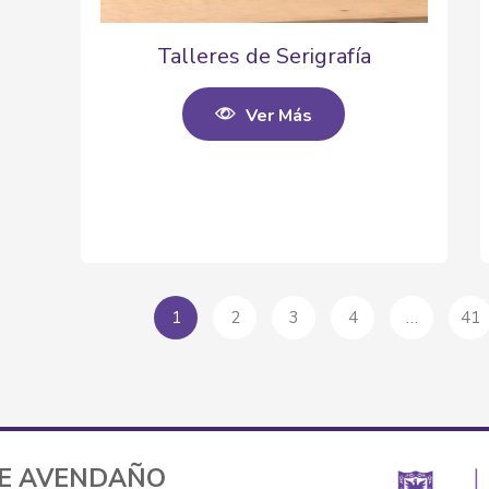
Talleres de Serigrafía
Ver Más
1
2
3
4
…
41
TE AVENDAÑO