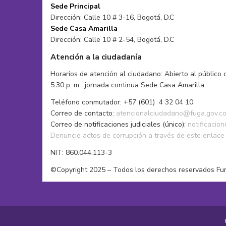
Sede Principal
Dirección: Calle 10 # 3-16, Bogotá, D.C
Sede Casa Amarilla
Dirección: Calle 10 # 2-54, Bogotá, D.C
Atención a la ciudadanía
Horarios de atención al ciudadano: Abierto al público 
5:30 p. m. jornada continua Sede Casa Amarilla.
Teléfono conmutador: +57 (601) 4 32 04 10
Correo de contacto:
atencionalciudadano@fuga.gov.c
Correo de notificaciones judiciales (único):
notificacio
Denuncie actos de corrupción a través de este enlace
NIT: 860.044.113-3
©Copyright 2025 – Todos los derechos reservados Fu