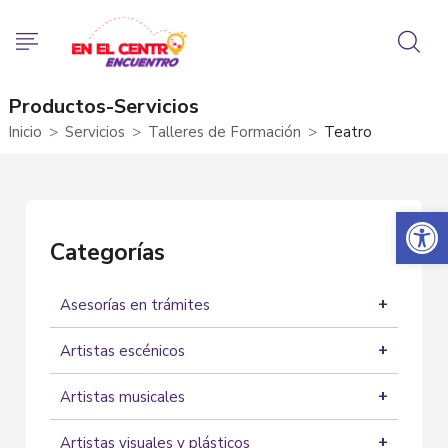
Productos-Servicios
Inicio
Servicios
Talleres de Formación
Teatro
Abrir 
Categorías
Asesorías en trámites
Asesorías
Artistas escénicos
Actores
Artistas musicales
Artistas Circenses
Grupos musicales
Bailarines
Artistas visuales y plásticos