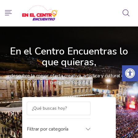
En el Centro Encuentras lo
que quieras,
Abrir 
descubre la mejor oferta creativa, artística y cultural del
centro de Bogotá.
Filtrar por categoría