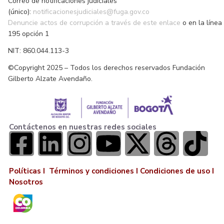
Correo de notificaciones judiciales
(único):
notificacionesjudiciales@fuga.gov.co
Denuncie actos de corrupción a través de este enlace
o en la línea
195 opción 1
NIT: 860.044.113-3
©Copyright 2025 – Todos los derechos reservados Fundación
Gilberto Alzate Avendaño.
Contáctenos en nuestras redes sociales
Políticas I
Términos y condiciones
I
Condiciones de uso
I
Nosotros