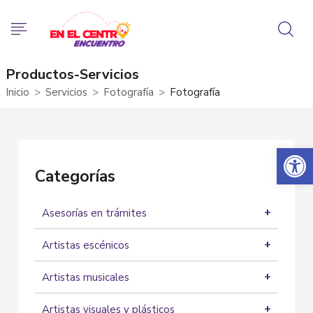
Productos-Servicios
Inicio
Servicios
Fotografía
Fotografía
Abrir 
Categorías
Asesorías en trámites
Asesorías
Artistas escénicos
Actores
Artistas musicales
Artistas Circenses
Grupos musicales
Bailarines
Artistas visuales y plásticos