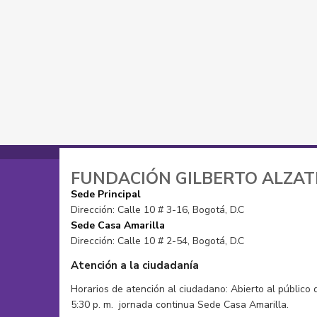
Gorros
Moda alternativa
Mochilas
Moda sostenible
Muñecos tejidos
Pantalones
Sacos
Pañoletas
Tops
Sacos
Vestidos de baño
Zapatos
FUNDACIÓN GILBERTO ALZA
Sede Principal
Dirección: Calle 10 # 3-16, Bogotá, D.C
Sede Casa Amarilla
Dirección: Calle 10 # 2-54, Bogotá, D.C
Atención a la ciudadanía
Horarios de atención al ciudadano: Abierto al público 
5:30 p. m. jornada continua Sede Casa Amarilla.