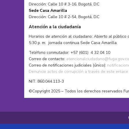
Dirección: Calle 10 # 3-16, Bogotá, D.C
Sacos
Pañoletas
Sede Casa Amarilla
Tops
Sacos
Dirección: Calle 10 # 2-54, Bogotá, D.C
Vestidos de baño
Zapatos
Atención a la ciudadanía
Horarios de atención al ciudadano: Abierto al público 
5:30 p. m. jornada continua Sede Casa Amarilla.
Teléfono conmutador: +57 (601) 4 32 04 10
Correo de contacto:
atencionalciudadano@fuga.gov.c
Correo de notificaciones judiciales (único):
notificacio
Denuncie actos de corrupción a través de este enlace
NIT: 860.044.113-3
©Copyright 2025 – Todos los derechos reservados Fu