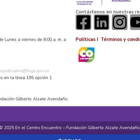
Contáctenos en nuestras re
Políticas I
Términos y condi
de Lunes a viernes de 8:00 a. m. a
o
nesjudiciales@fuga.gov.co
o en la línea 195 opción 1
ndación Gilberto Alzate Avendaño.
© 2025 En el Centro Encuentro – Fundación Gilberto Alzate Avendañ