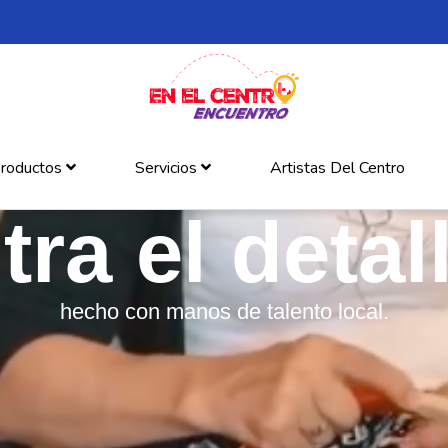
roductos
Servicios
Artistas Del Centro
ra el detall
hecho con manos de talento local.