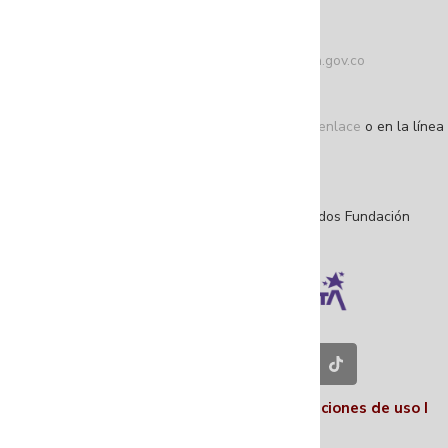
Amarilla.
Teléfono conmutador: +57 (601) 4 32 04 10
Correo de contacto:
atencionalciudadano@fuga.gov.co
Correo de notificaciones judiciales
(único):
notificacionesjudiciales@fuga.gov.co
Denuncie actos de corrupción a través de este enlace
o en la línea
195 opción 1
NIT: 860.044.113-3
©Copyright 2025 – Todos los derechos reservados Fundación
Gilberto Alzate Avendaño.
Contáctenos en nuestras redes sociales
Políticas I
Términos y condiciones
I
Condiciones de uso
I
Nosotros