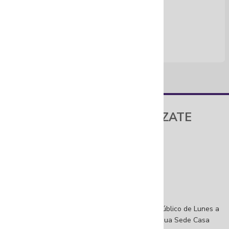
FUNDACIÓN GILBERTO ALZATE
AVENDAÑO
Sede Principal
Dirección: Calle 10 # 3-16, Bogotá, D.C
Sede Casa Amarilla
Dirección: Calle 10 # 2-54, Bogotá, D.C
Atención a la ciudadanía
Horarios de atención al ciudadano: Abierto al público de Lunes a
viernes de 8:00 a. m. a 5:30 p. m. jornada continua Sede Casa