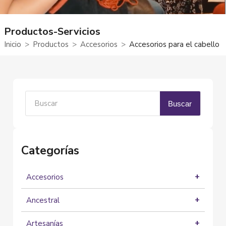
Productos-Servicios
Inicio
Productos
Accesorios
Accesorios para el cabello
Buscar
Categorías
Accesorios
Accesorios en cuero
Ancestral
Accesorios para el cabello
Aceites medicinales
Accesorios para celular
Artesanías