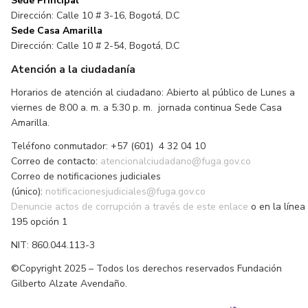
Sede Principal
Dirección: Calle 10 # 3-16, Bogotá, D.C
Sede Casa Amarilla
Dirección: Calle 10 # 2-54, Bogotá, D.C
Atención a la ciudadanía
Horarios de atención al ciudadano: Abierto al público de Lunes a
viernes de 8:00 a. m. a 5:30 p. m. jornada continua Sede Casa
Amarilla.
Teléfono conmutador: +57 (601) 4 32 04 10
Correo de contacto:
atencionalciudadano@fuga.gov.co
Correo de notificaciones judiciales
(único):
notificacionesjudiciales@fuga.gov.co
Denuncie actos de corrupción a través de este enlace
o en la línea
195 opción 1
NIT: 860.044.113-3
©Copyright 2025 – Todos los derechos reservados Fundación
Gilberto Alzate Avendaño.