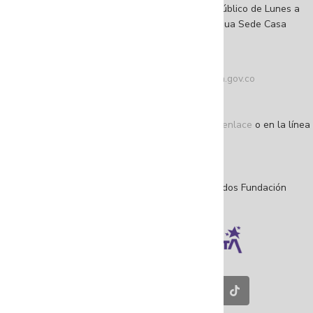
Horarios de atención al ciudadano: Abierto al público de Lunes a
viernes de 8:00 a. m. a 5:30 p. m. jornada continua Sede Casa
Amarilla.
Teléfono conmutador: +57 (601) 4 32 04 10
Correo de contacto:
atencionalciudadano@fuga.gov.co
Correo de notificaciones judiciales
(único):
notificacionesjudiciales@fuga.gov.co
Denuncie actos de corrupción a través de este enlace
o en la línea
195 opción 1
NIT: 860.044.113-3
©Copyright 2025 – Todos los derechos reservados Fundación
Gilberto Alzate Avendaño.
Contáctenos en nuestras redes sociales