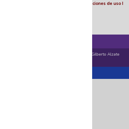
Políticas I
Términos y condiciones
I
Condiciones de uso
I
Nosotros
© 2025 En el Centro Encuentro – Fundación Gilberto Alzate
Avendaño