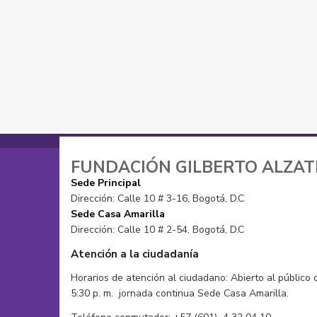
Sacos
Pañoletas
Tops
Sacos
Vestidos de baño
Zapatos
FUNDACIÓN GILBERTO ALZA
Sede Principal
Dirección: Calle 10 # 3-16, Bogotá, D.C
Sede Casa Amarilla
Dirección: Calle 10 # 2-54, Bogotá, D.C
Atención a la ciudadanía
Horarios de atención al ciudadano: Abierto al público 
5:30 p. m. jornada continua Sede Casa Amarilla.