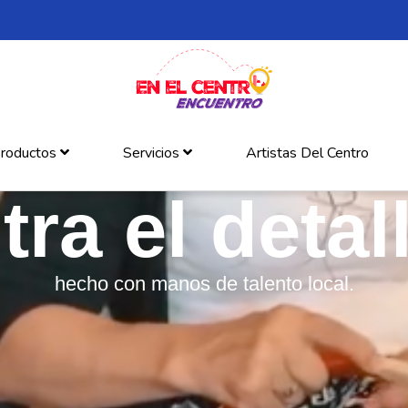
roductos
Servicios
Artistas Del Centro
ra el detall
hecho con manos de talento local.