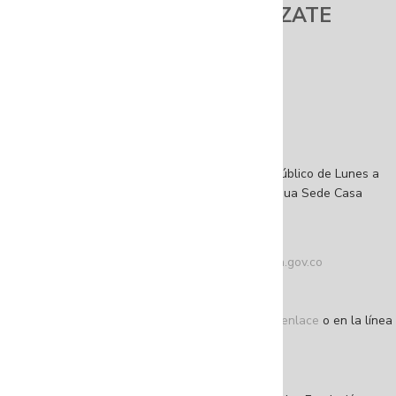
FUNDACIÓN GILBERTO ALZATE
AVENDAÑO
Sede Principal
Dirección: Calle 10 # 3-16, Bogotá, D.C
Sede Casa Amarilla
Dirección: Calle 10 # 2-54, Bogotá, D.C
Atención a la ciudadanía
Horarios de atención al ciudadano: Abierto al público de Lunes a
viernes de 8:00 a. m. a 5:30 p. m. jornada continua Sede Casa
Amarilla.
Teléfono conmutador: +57 (601) 4 32 04 10
Correo de contacto:
atencionalciudadano@fuga.gov.co
Correo de notificaciones judiciales
(único):
notificacionesjudiciales@fuga.gov.co
Denuncie actos de corrupción a través de este enlace
o en la línea
195 opción 1
NIT: 860.044.113-3