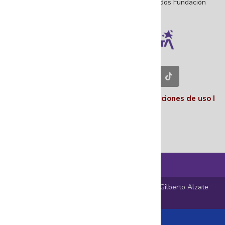
©Copyright 2025 – Todos los derechos reservados Fundación
Gilberto Alzate Avendaño.
Contáctenos en nuestras redes sociales
Políticas I
Términos y condiciones
I
Condiciones de uso
I
Nosotros
© 2025 En el Centro Encuentro – Fundación Gilberto Alzate
Avendaño