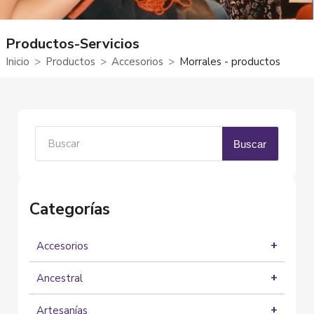
Productos-Servicios
Inicio
Productos
Accesorios
Morrales - productos
Buscar
Categorías
Accesorios
Accesorios en cuero
Ancestral
Accesorios para el cabello
Aceites medicinales
Accesorios para celular
Artesanías