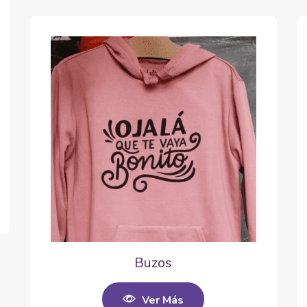
Buzos
Ver Más