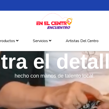
roductos
Servicios
Artistas Del Centro
ra el detall
hecho con manos de talento local.