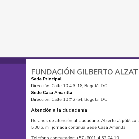
Sacos
Pañoletas
Tops
Sacos
Vestidos de baño
Zapatos
FUNDACIÓN GILBERTO ALZA
Sede Principal
Dirección: Calle 10 # 3-16, Bogotá, D.C
Sede Casa Amarilla
Dirección: Calle 10 # 2-54, Bogotá, D.C
Atención a la ciudadanía
Horarios de atención al ciudadano: Abierto al público 
5:30 p. m. jornada continua Sede Casa Amarilla.
Teléfono conmutador: +57 (601) 4 32 04 10