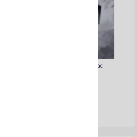
Aretes góticos en zamac
Ver Más