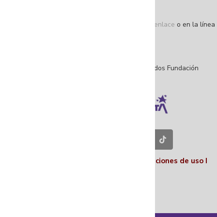
Correo de notificaciones judiciales
(único):
notificacionesjudiciales@fuga.gov.co
Denuncie actos de corrupción a través de este enlace
o en la línea
195 opción 1
NIT: 860.044.113-3
©Copyright 2025 – Todos los derechos reservados Fundación
Gilberto Alzate Avendaño.
Contáctenos en nuestras redes sociales
Políticas I
Términos y condiciones
I
Condiciones de uso
I
Nosotros