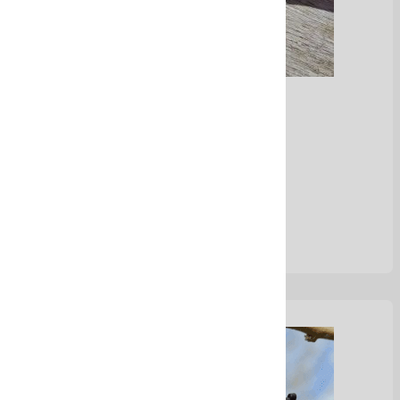
Aretes tejidos
Ver Más