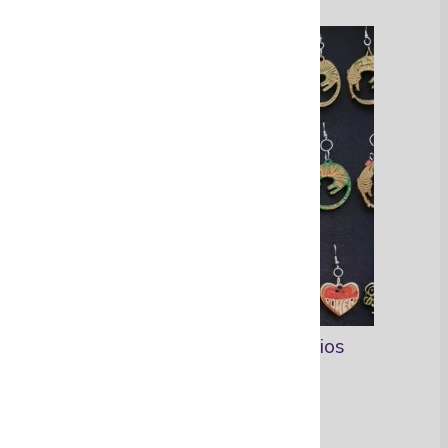
EmpoderArte / Accesorios
Ver Más