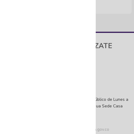
FUNDACIÓN GILBERTO ALZATE
AVENDAÑO
Sede Principal
Dirección: Calle 10 # 3-16, Bogotá, D.C
Sede Casa Amarilla
Dirección: Calle 10 # 2-54, Bogotá, D.C
Atención a la ciudadanía
Horarios de atención al ciudadano: Abierto al público de Lunes a
viernes de 8:00 a. m. a 5:30 p. m. jornada continua Sede Casa
Amarilla.
Teléfono conmutador: +57 (601) 4 32 04 10
Correo de contacto:
atencionalciudadano@fuga.gov.co