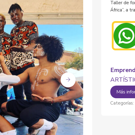
Taller de f
África”, a t
Emprend
ARTÍSTI
Más info
Categorías