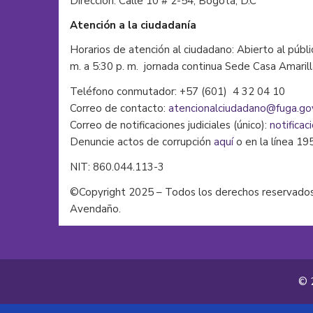
Dirección: Calle 10 # 2-54, Bogotá, D.C
Atención a la ciudadanía
Horarios de atención al ciudadano: Abierto al públi
m. a 5:30 p. m. jornada continua Sede Casa Amaril
Teléfono conmutador: +57 (601) 4 32 04 10
Correo de contacto:
atencionalciudadano@fuga.go
Correo de notificaciones judiciales (único):
notificac
Denuncie actos de corrupción
aquí
o en la línea 19
NIT: 860.044.113-3
©Copyright 2025 – Todos los derechos reservados
Avendaño.
© 