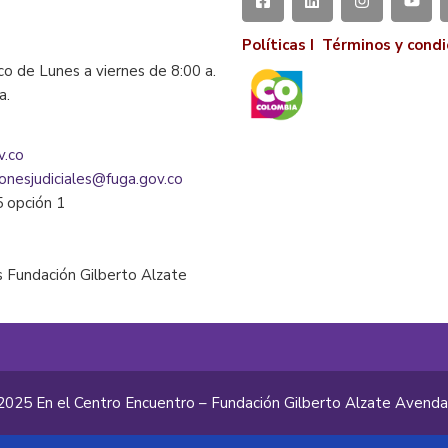
Políticas I
Términos y condi
co de Lunes a viernes de 8:00 a.
la.
v.co
ionesjudiciales@fuga.gov.co
5 opción 1
 Fundación Gilberto Alzate
2025 En el Centro Encuentro – Fundación Gilberto Alzate Avend