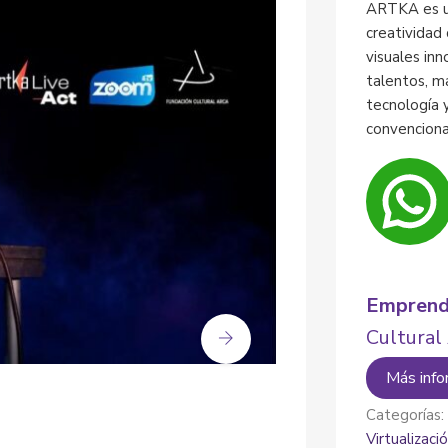
ARTKA es un
creatividad
visuales in
talentos, m
tecnología 
convenciona
Emprend
Cultura
Más info
Categorías
Virtualizaci