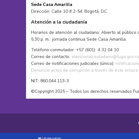
Performance
Sede Casa Amarilla
Publicidad y Comunicaciones
Dirección: Calle 10 # 2-54, Bogotá, D.C
Serigrafía
Atención a la ciudadanía
Teatro
Tejido
Horarios de atención al ciudadano: Abierto al público 
5:30 p. m. jornada continua Sede Casa Amarilla.
Teléfono conmutador: +57 (601) 4 32 04 10
Correo de contacto:
atencionalciudadano@fuga.gov.c
Correo de notificaciones judiciales (único):
notificacio
Denuncie actos de corrupción a través de este enlace
NIT: 860.044.113-3
©Copyright 2025 – Todos los derechos reservados Fu