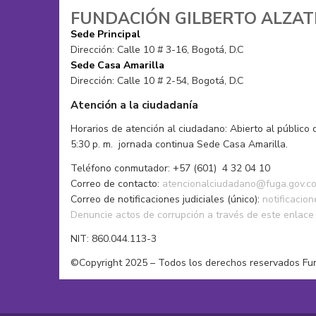
Gorros
Moda alternativa
FUNDACIÓN GILBERTO ALZA
Mochilas
Moda sostenible
Sede Principal
Muñecos tejidos
Pantalones
Dirección: Calle 10 # 3-16, Bogotá, D.C
Sacos
Pañoletas
Sede Casa Amarilla
Tops
Sacos
Dirección: Calle 10 # 2-54, Bogotá, D.C
Vestidos de baño
Zapatos
Atención a la ciudadanía
Horarios de atención al ciudadano: Abierto al público 
5:30 p. m. jornada continua Sede Casa Amarilla.
Teléfono conmutador: +57 (601) 4 32 04 10
Correo de contacto:
atencionalciudadano@fuga.gov.c
Correo de notificaciones judiciales (único):
notificacio
Denuncie actos de corrupción a través de este enlace
NIT: 860.044.113-3
©Copyright 2025 – Todos los derechos reservados Fu