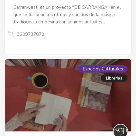
Carranwest, es un proyecto "DE CARRANGA "en el
que se fusionan los ritmos y sonidos de la música
tradicional campesina con sonidos actuales...
3209737879
Espacios Culturales
Librerías