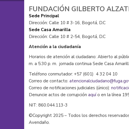
FUNDACIÓN GILBERTO ALZA
Sede Principal
Dirección: Calle 10 # 3-16, Bogotá, D.C
Sede Casa Amarilla
Dirección: Calle 10 # 2-54, Bogotá, D.C
Atención a la ciudadanía
Horarios de atención al ciudadano: Abierto al públi
m. a 5:30 p. m. jornada continua Sede Casa Amaril
Teléfono conmutador: +57 (601) 4 32 04 10
Correo de contacto:
atencionalciudadano@fuga.go
Correo de notificaciones judiciales (único):
notificac
Denuncie actos de corrupción
aquí
o en la línea 19
NIT: 860.044.113-3
©Copyright 2025 – Todos los derechos reservados
Avendaño.