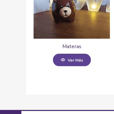
Materas
Ver Más