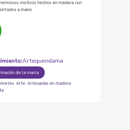
 hermosos motivos hechos en madera con
 pintados a mano.
imiento:
Artequendama
rmación de la marca
:
Aretes
,
Arte
,
Artesanías en madera
te