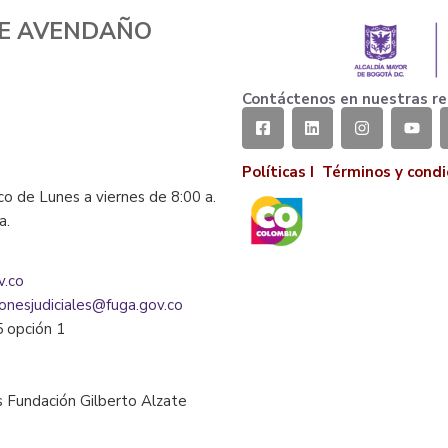
TE AVENDAÑO
Contáctenos en nuestras re
Políticas I
Términos y condi
co de Lunes a viernes de 8:00 a.
la.
v.co
ionesjudiciales@fuga.gov.co
5 opción 1
 Fundación Gilberto Alzate