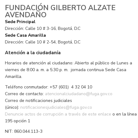
FUNDACIÓN GILBERTO ALZATE
AVENDAÑO
Sede Principal
Dirección: Calle 10 # 3-16, Bogotá, D.C
Sede Casa Amarilla
Dirección: Calle 10 # 2-54, Bogotá, D.C
Atención a la ciudadanía
Horarios de atención al ciudadano: Abierto al público de Lunes a
viernes de 8:00 a. m. a 5:30 p. m. jornada continua Sede Casa
Amarilla.
Teléfono conmutador: +57 (601) 4 32 04 10
Correo de contacto:
atencionalciudadano@fuga.gov.co
Correo de notificaciones judiciales
(único):
notificacionesjudiciales@fuga.gov.co
Denuncie actos de corrupción a través de este enlace
o en la línea
195 opción 1
NIT: 860.044.113-3