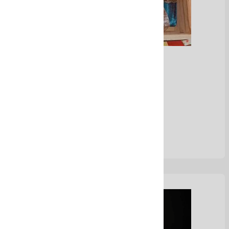
Jabones artesanales
Ver Más