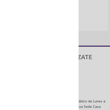
FUNDACIÓN GILBERTO ALZATE
AVENDAÑO
Sede Principal
Dirección: Calle 10 # 3-16, Bogotá, D.C
Sede Casa Amarilla
Dirección: Calle 10 # 2-54, Bogotá, D.C
Atención a la ciudadanía
Horarios de atención al ciudadano: Abierto al público de Lunes a
viernes de 8:00 a. m. a 5:30 p. m. jornada continua Sede Casa