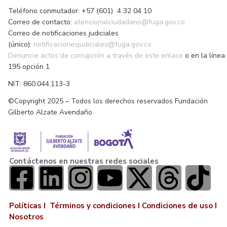
Teléfono conmutador: +57 (601) 4 32 04 10
Correo de contacto:
atencionalciudadano@fuga.gov.co
Correo de notificaciones judiciales
(único):
notificacionesjudiciales@fuga.gov.co
Denuncie actos de corrupción a través de este enlace
o en la línea
195 opción 1
NIT: 860.044.113-3
©Copyright 2025 – Todos los derechos reservados Fundación
Gilberto Alzate Avendaño.
Contáctenos en nuestras redes sociales
Políticas I
Términos y condiciones
I
Condiciones de uso
I
Nosotros