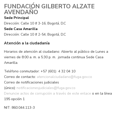
FUNDACIÓN GILBERTO ALZATE
AVENDAÑO
Sede Principal
Dirección: Calle 10 # 3-16, Bogotá, D.C
Sede Casa Amarilla
Dirección: Calle 10 # 2-54, Bogotá, D.C
Atención a la ciudadanía
Horarios de atención al ciudadano: Abierto al público de Lunes a
viernes de 8:00 a. m. a 5:30 p. m. jornada continua Sede Casa
Amarilla.
Teléfono conmutador: +57 (601) 4 32 04 10
Correo de contacto:
atencionalciudadano@fuga.gov.co
Correo de notificaciones judiciales
(único):
notificacionesjudiciales@fuga.gov.co
Denuncie actos de corrupción a través de este enlace
o en la línea
195 opción 1
NIT: 860.044.113-3