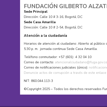
Gorros
Moda alternativa
FUNDACIÓN GILBERTO ALZA
Mochilas
Moda sostenible
Sede Principal
Muñecos tejidos
Pantalones
Dirección: Calle 10 # 3-16, Bogotá, D.C
Sacos
Pañoletas
Sede Casa Amarilla
Tops
Sacos
Dirección: Calle 10 # 2-54, Bogotá, D.C
Vestidos de baño
Zapatos
Atención a la ciudadanía
Horarios de atención al ciudadano: Abierto al público 
5:30 p. m. jornada continua Sede Casa Amarilla.
Teléfono conmutador: +57 (601) 4 32 04 10
Correo de contacto:
atencionalciudadano@fuga.gov.c
Correo de notificaciones judiciales (único):
notificacio
Denuncie actos de corrupción a través de este enlace
NIT: 860.044.113-3
©Copyright 2025 – Todos los derechos reservados Fu