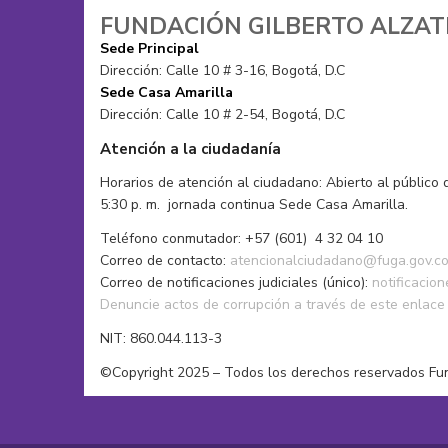
Gorros
Moda alternativa
FUNDACIÓN GILBERTO ALZA
Mochilas
Moda sostenible
Sede Principal
Muñecos tejidos
Pantalones
Dirección: Calle 10 # 3-16, Bogotá, D.C
Sacos
Pañoletas
Sede Casa Amarilla
Tops
Sacos
Dirección: Calle 10 # 2-54, Bogotá, D.C
Vestidos de baño
Zapatos
Atención a la ciudadanía
Horarios de atención al ciudadano: Abierto al público 
5:30 p. m. jornada continua Sede Casa Amarilla.
Teléfono conmutador: +57 (601) 4 32 04 10
Correo de contacto:
atencionalciudadano@fuga.gov.c
Correo de notificaciones judiciales (único):
notificacio
Denuncie actos de corrupción a través de este enlace
NIT: 860.044.113-3
©Copyright 2025 – Todos los derechos reservados Fu