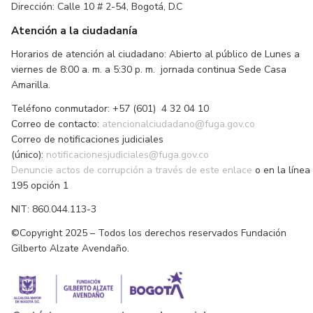
Dirección: Calle 10 # 2-54, Bogotá, D.C
Atención a la ciudadanía
Horarios de atención al ciudadano: Abierto al público de Lunes a
viernes de 8:00 a. m. a 5:30 p. m. jornada continua Sede Casa
Amarilla.
Teléfono conmutador: +57 (601) 4 32 04 10
Correo de contacto:
atencionalciudadano@fuga.gov.co
Correo de notificaciones judiciales
(único):
notificacionesjudiciales@fuga.gov.co
Denuncie actos de corrupción a través de este enlace
o en la línea
195 opción 1
NIT: 860.044.113-3
©Copyright 2025 – Todos los derechos reservados Fundación
Gilberto Alzate Avendaño.