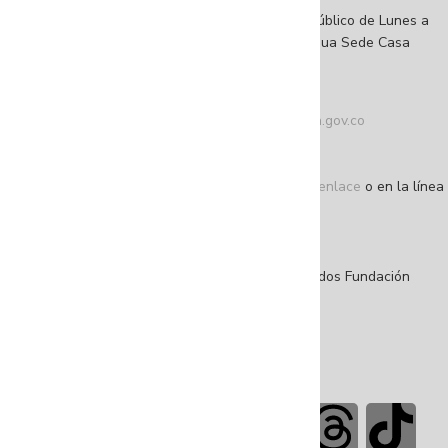
Horarios de atención al ciudadano: Abierto al público de Lunes a
viernes de 8:00 a. m. a 5:30 p. m. jornada continua Sede Casa
Amarilla.
Teléfono conmutador: +57 (601) 4 32 04 10
Correo de contacto:
atencionalciudadano@fuga.gov.co
Correo de notificaciones judiciales
(único):
notificacionesjudiciales@fuga.gov.co
Denuncie actos de corrupción a través de este enlace
o en la línea
195 opción 1
NIT: 860.044.113-3
©Copyright 2025 – Todos los derechos reservados Fundación
Gilberto Alzate Avendaño.
Contáctenos en nuestras redes sociales