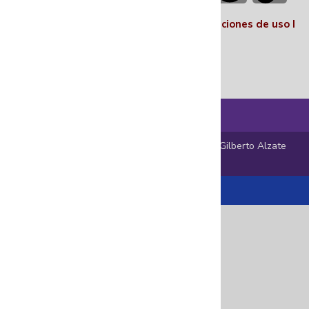
Políticas I
Términos y condiciones
I
Condiciones de uso
I
Nosotros
© 2025 En el Centro Encuentro – Fundación Gilberto Alzate
Avendaño