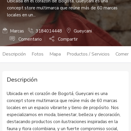
Ubicada en el corazón de Bogotá, Gueycani es una
concept store multimarca que reúne más de 60 marcas
locales en un...
Marcas
3184014448
Gueycani
Comentario
Compartir
Descripción
Fotos
Mapa
Productos / Servicios
Coment
Descripción
Ubicada en el corazón de Bogotá, Gueycani es una
concept store multimarca que reúne más de 60 marcas
locales en un espacio vibrante y lleno de propósito. Nos
especializamos en moda, bienestar, belleza y decoración,
destacando productos con ilustraciones inspiradas en la
fauna y flora colombiana, y un fuerte compromiso social,