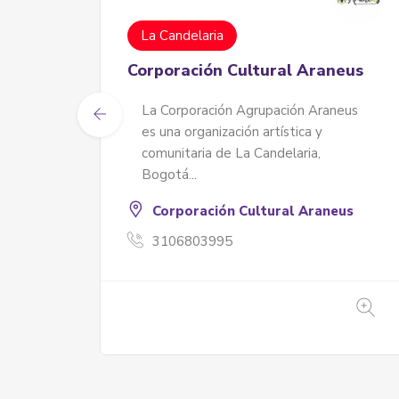
MBM Muestras del barrio para el
mundo
nicas
Somos una integradora de servicios
profesionales para artistas enfocada
 a
en crear planes de trabajo sólidos y
l
potenciar modelos de negocio.
Brindamos cursos, asesorías
3002104444