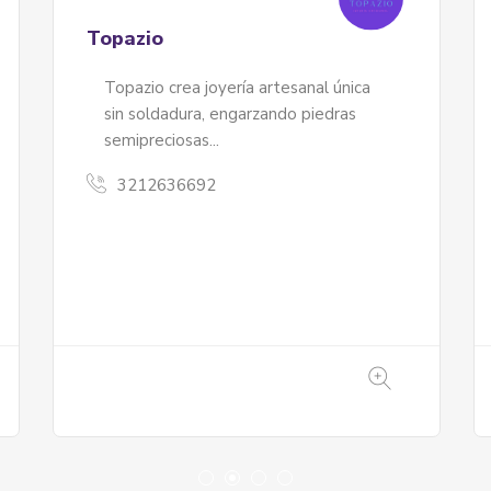
Kromas
Creación de Arte Manual. Elaboración
a mano de muñecos, títeres,
animalitos, personajes artísticos y
didácticos inspirados en cuentos y
fábulas.
3112080491