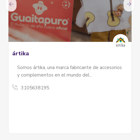
Ainá-Munai
ccesorios
Instrumentos musicales Andino – Amazónico
hechos a mano con amor en...
3208150367