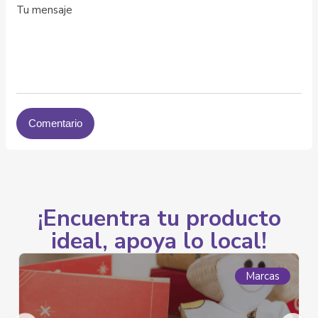
¡Encuentra tu producto
ideal, apoya lo local!
Marcas
Ma
Pueblos y Comunidades Indig