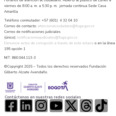
Horarios de atención al ciudadano: Abierto al público de Lunes a
viernes de 8:00 a. m. a 5:30 p. m. jornada continua Sede Casa
Amarilla.
Teléfono conmutador: +57 (601) 4 32 04 10
Correo de contacto:
atencionalciudadano@fuga.gov.co
Correo de notificaciones judiciales
(único):
notificacionesjudiciales@fuga.gov.co
Denuncie actos de corrupción a través de este enlace
o en la línea
195 opción 1
NIT: 860.044.113-3
©Copyright 2025 – Todos los derechos reservados Fundación
Gilberto Alzate Avendaño.
Contáctenos en nuestras redes sociales