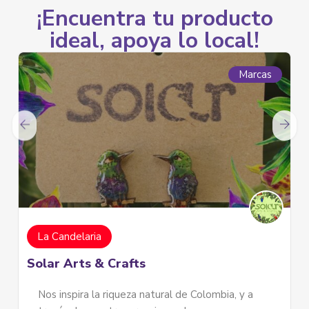
¡Encuentra tu producto
ideal, apoya lo local!
Marcas
Marc
La Candelaria
Tymaca Arte y Diseño
 y a
Tymaca es una empresa que se enfoca en el ár