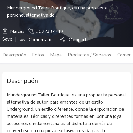
Munderground Taller Boutique, es una propuesta
personal alternativa de...
Marcas
3022337749
Save
Comentario
Compartir
Descripción
Fotos
Mapa
Productos / Servicios
Coment
Descripción
Munderground Taller Boutique, es una propuesta personal
alternativa de autor; para amantes de un estilo
Underground, un estilo diferente, donde la exploración de
materiales, técnicas y diferentes formas en lucir una joya,
accesorios o indumentaria es el disfrute a demás de
convertirse en una pieza exclusiva creada para tí.