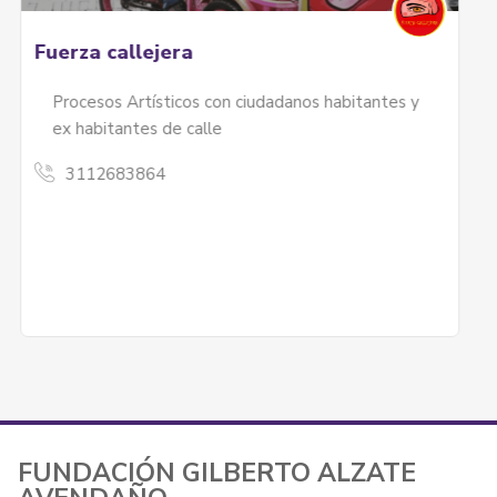
El Bemben
La línea orgánica capilar El Bemben rescata el
conocimiento ancestral del cuidado...
3173032331
FUNDACIÓN GILBERTO ALZATE