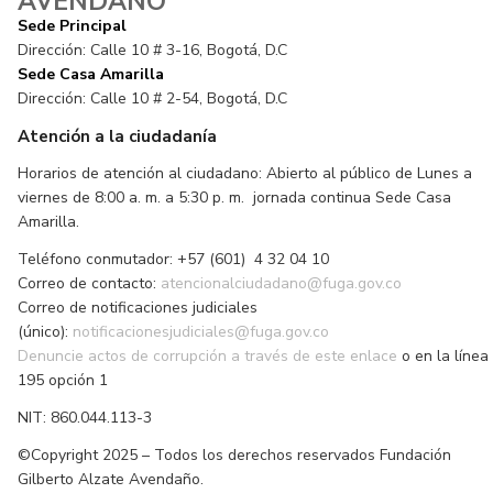
AVENDAÑO
Sede Principal
Dirección: Calle 10 # 3-16, Bogotá, D.C
Sede Casa Amarilla
Dirección: Calle 10 # 2-54, Bogotá, D.C
Atención a la ciudadanía
Horarios de atención al ciudadano: Abierto al público de Lunes a
viernes de 8:00 a. m. a 5:30 p. m. jornada continua Sede Casa
Amarilla.
Teléfono conmutador: +57 (601) 4 32 04 10
Correo de contacto:
atencionalciudadano@fuga.gov.co
Correo de notificaciones judiciales
(único):
notificacionesjudiciales@fuga.gov.co
Denuncie actos de corrupción a través de este enlace
o en la línea
195 opción 1
NIT: 860.044.113-3
©Copyright 2025 – Todos los derechos reservados Fundación
Gilberto Alzate Avendaño.