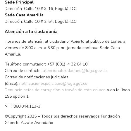
Sede Principal
Dirección: Calle 10 # 3-16, Bogotá, D.C
Sede Casa Amarilla
Dirección: Calle 10 # 2-54, Bogotá, D.C
Atención a la ciudadanía
Horarios de atención al ciudadano: Abierto al público de Lunes a
viernes de 8:00 a. m. a 5:30 p. m. jornada continua Sede Casa
Amarilla.
Teléfono conmutador: +57 (601) 4 32 04 10
Correo de contacto:
atencionalciudadano@fuga.gov.co
Correo de notificaciones judiciales
(único):
notificacionesjudiciales@fuga.gov.co
Denuncie actos de corrupción a través de este enlace
o en la línea
195 opción 1
NIT: 860.044.113-3
©Copyright 2025 – Todos los derechos reservados Fundación
Gilberto Alzate Avendaño.