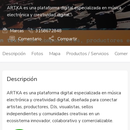
ARTKA es una plataforma digital especializada en música
electrónica y creatividad digital...
Marcas
3158672848
Comentario
Compartir
Descripción
Fotos
Mapa
Productos / Servicios
Coment
Descripción
ARTKA es una plataforma digital especializada en música
electrónica y creatividad digital, diseñada para conectar
artistas, productores, DJs, visualistas, sellos
independientes y comunidades creativas en un
ecosistema innovador, colaborativo y comercializable.