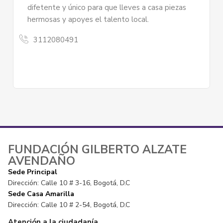
La Revista La Calle, es un estra
 lleves a casa piezas
programa Comunicación Comunit
to local.
Fundación Procrear...
Revista La Calle
3023404640
FUNDACIÓN GILBERTO ALZATE
AVENDAÑO
Sede Principal
Dirección: Calle 10 # 3-16, Bogotá, D.C
Sede Casa Amarilla
Dirección: Calle 10 # 2-54, Bogotá, D.C
Atención a la ciudadanía