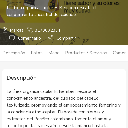
La línea orgánica capilar El Bemben rescata el
conocimiento ancestral del cuidado...
Marcas
3173032331
Comentario
Compartir
Descripción
Fotos
Mapa
Productos / Servicios
Coment
Descripción
La línea orgánica capilar El Bemben rescata el
conocimiento ancestral del cuidado del cabello
texturizado, promoviendo el empoderamiento femenino y
la conciencia etno-capilar. Elaborada con hierbas y
extractos del Pacífico colombiano, fomenta el amor y
respeto por las raíces afro desde la infancia hasta la