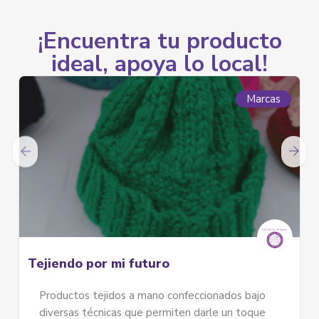
¡Encuentra tu producto
ideal, apoya lo local!
Marcas
Medios de Comunic
o
Los Mártires
Revista La Calle
confeccionados bajo
miten darle un toque