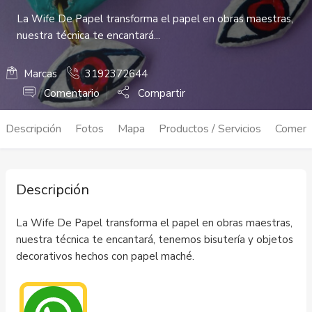
La Wife De Papel transforma el papel en obras maestras,
nuestra técnica te encantará...
Marcas
3192372644
Comentario
Compartir
Descripción
Fotos
Mapa
Productos / Servicios
Coment
Descripción
La Wife De Papel transforma el papel en obras maestras,
nuestra técnica te encantará, tenemos bisutería y objetos
decorativos hechos con papel maché.