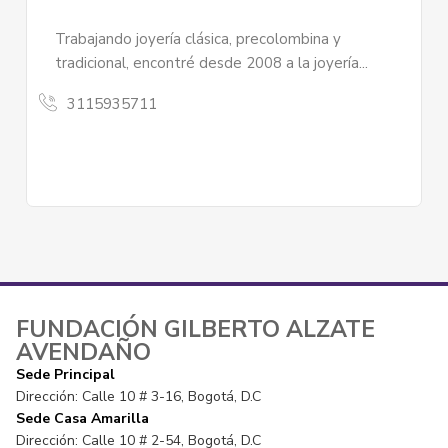
 clásica, precolombina y
El Periódico Proclama 
ré desde 2008 a la joyería...
años como un proyecto
alternativa...
Periódico Proclama
3103928752
FUNDACIÓN GILBERTO ALZATE
AVENDAÑO
Sede Principal
Dirección: Calle 10 # 3-16, Bogotá, D.C
Sede Casa Amarilla
Dirección: Calle 10 # 2-54, Bogotá, D.C