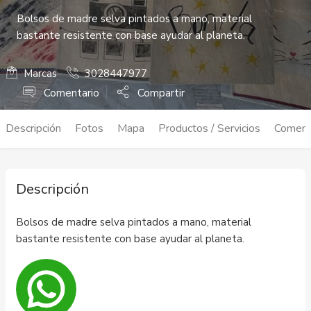
Bolsos de madre selva pintados a mano, material
bastante resistente con base ayudar al planeta.
Marcas
3028447977
Comentario
Compartir
Descripción
Fotos
Mapa
Productos / Servicios
Coment
Descripción
Bolsos de madre selva pintados a mano, material
bastante resistente con base ayudar al planeta.