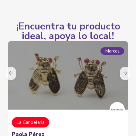
¡Encuentra tu producto
ideal, apoya lo local!
Marcas
Medios de 
Santa Fe
Periódico Proclama