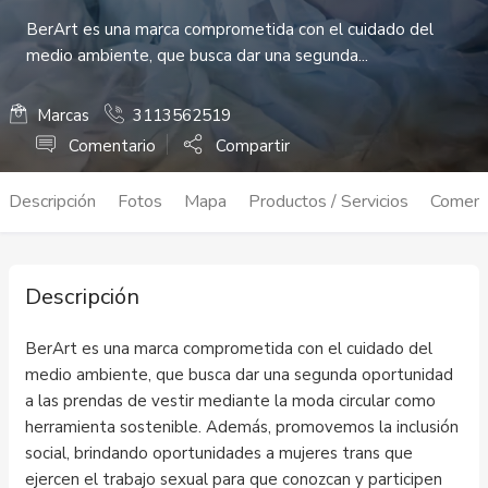
BerArt es una marca comprometida con el cuidado del
medio ambiente, que busca dar una segunda...
Marcas
3113562519
Comentario
Compartir
Descripción
Fotos
Mapa
Productos / Servicios
Coment
Descripción
BerArt es una marca comprometida con el cuidado del
medio ambiente, que busca dar una segunda oportunidad
a las prendas de vestir mediante la moda circular como
herramienta sostenible. Además, promovemos la inclusión
social, brindando oportunidades a mujeres trans que
ejercen el trabajo sexual para que conozcan y participen