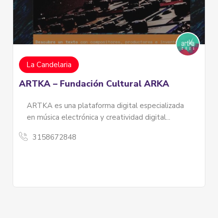
Khanela Accesorios
ARKA
Somos un emprendimiento familiar en don
diseñamos accesorios que cuentan...
cializada
3134216706
tal...