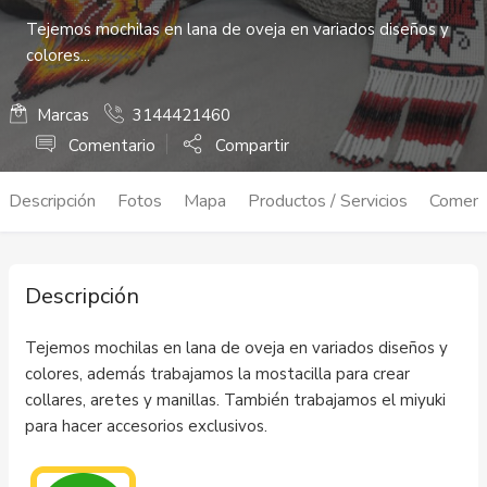
Tejemos mochilas en lana de oveja en variados diseños y
colores...
Marcas
3144421460
Comentario
Compartir
Descripción
Fotos
Mapa
Productos / Servicios
Coment
Descripción
Tejemos mochilas en lana de oveja en variados diseños y
colores, además trabajamos la mostacilla para crear
collares, aretes y manillas. También trabajamos el miyuki
para hacer accesorios exclusivos.