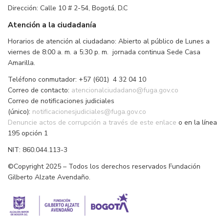
Dirección: Calle 10 # 2-54, Bogotá, D.C
Atención a la ciudadanía
Horarios de atención al ciudadano: Abierto al público de Lunes a
viernes de 8:00 a. m. a 5:30 p. m. jornada continua Sede Casa
Amarilla.
Teléfono conmutador: +57 (601) 4 32 04 10
Correo de contacto:
atencionalciudadano@fuga.gov.co
Correo de notificaciones judiciales
(único):
notificacionesjudiciales@fuga.gov.co
Denuncie actos de corrupción a través de este enlace
o en la línea
195 opción 1
NIT: 860.044.113-3
©Copyright 2025 – Todos los derechos reservados Fundación
Gilberto Alzate Avendaño.