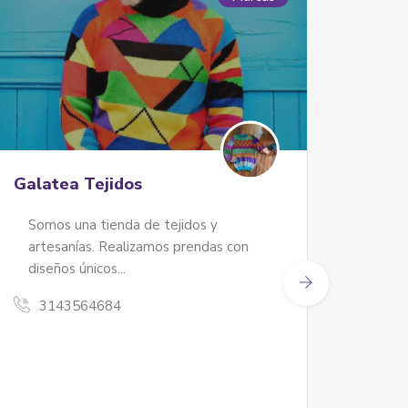
Galatea Tejidos
La C
Trazo
Somos una tienda de tejidos y
artesanías. Realizamos prendas con
Bols
diseños únicos...
mano
3143564684
con 
30