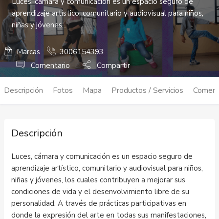
Luces, cámara y comunicación es un espacio seguro de
aprendizaje artístico, comunitario y audiovisual para niños,
niñas y jóvenes...
Marcas
3006154393
Comentario
Compartir
Descripción
Fotos
Mapa
Productos / Servicios
Coment
Descripción
Luces, cámara y comunicación es un espacio seguro de
aprendizaje artístico, comunitario y audiovisual para niños,
niñas y jóvenes, los cuales contribuyen a mejorar sus
condiciones de vida y el desenvolvimiento libre de su
personalidad. A través de prácticas participativas en
donde la expresión del arte en todas sus manifestaciones,