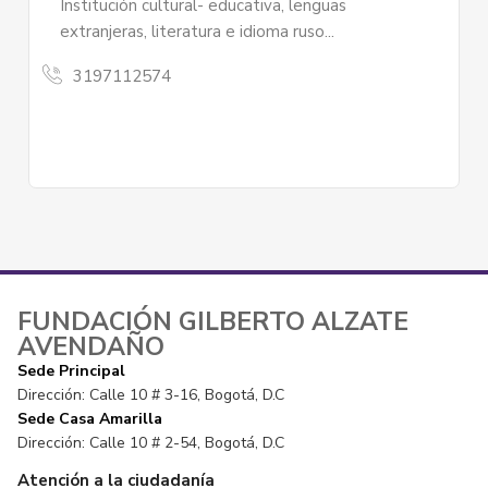
enguas
Tymaca es una empresa que se enfoca
so...
de la producción artesanal, rescatand
ancestrales...
3183756300
FUNDACIÓN GILBERTO ALZATE
AVENDAÑO
Sede Principal
Dirección: Calle 10 # 3-16, Bogotá, D.C
Sede Casa Amarilla
Dirección: Calle 10 # 2-54, Bogotá, D.C
Atención a la ciudadanía